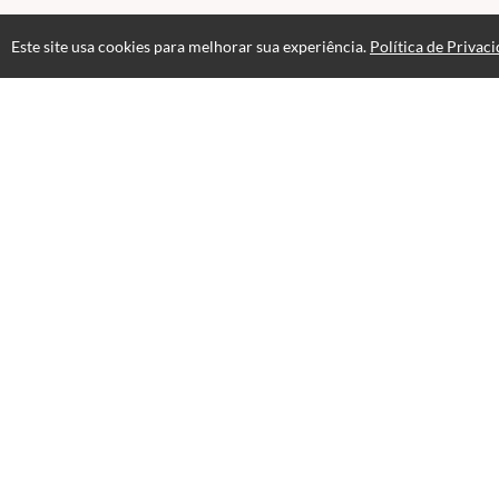
Este site usa cookies para melhorar sua experiência.
Política de Privac
Atendimento
08h às 17h
+551939579091
+5519982359583
Fale Conosco
CNPJ: 14.718.560/0001-90
Escola EDTI © 2026 - Todos os direitos reservados