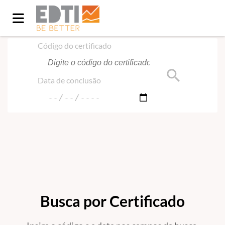
Início
/
Certificado
Código do certificado
search
Data de conclusão
Busca por Certificado