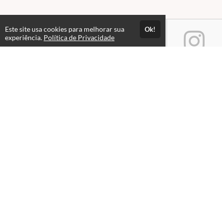
Este site usa cookies para melhorar sua
Ok!
experiência.
Política de Privacidade
Atendimento
08h às 17h
+551939579091
+5519982359583
Fale Conosco
CNPJ: 14.718.560/0001-90